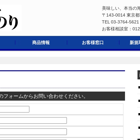
美味しい、本当の
〒143-0014 東京
TEL 03-3764-56
お客様相談室：0120
商品情報
お客様窓口
新規
一般用
もずくスープ
贈答用
業務用
のフォームからお問い合わせください。