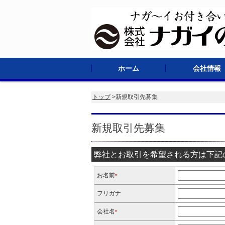
ホーム
会社情報
ご挨拶
会社概要
沿革
埼玉工場
トップ
>新規取引先募集
新規取引先募集
弊社とお取引を希望される方は下記
お名前
*
フリガナ
会社名
*